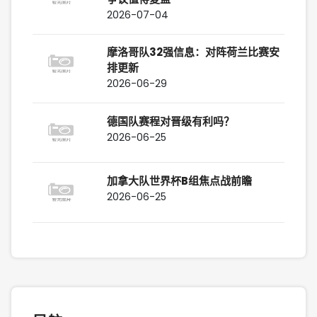
2026-07-04
摩洛哥队32强信息：对阵荷兰比赛安
排更新
2026-06-29
德国队赛程对晋级有利吗？
2026-06-25
加拿大队世界杯B组焦点战前瞻
2026-06-25