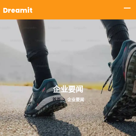
企业要闻
首页
企业要闻