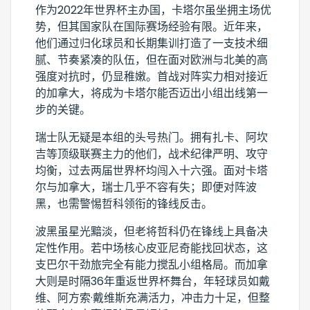
作为2022年世界杯主办国，卡塔尔虽坐拥主场优
势，但其国家队在国际赛场经验有限。近年来，
他们通过归化球员和长期集训打造了一支技术细
腻、节奏紧凑的队伍，但在面对欧洲与北美的高
强度对抗时，仍显稚嫩。首战对阵实力相对接近
的加拿大，将成为卡塔尔能否迈出小组出线第一
步的关键。
瑞士队无疑是本组的头号热门。拥有扎卡、阿坎
吉等顶级联赛主力的他们，战术纪律严明、攻守
均衡，过去两届世界杯均闯入十六强。面对卡塔
尔与加拿大，瑞士几乎不容有失；即便对阵波
黑，也需警惕哲科领衔的锋线反击。
波黑虽星光黯淡，但老将哲科仍在锋线上具备决
定性作用。若中场核心皮亚尼奇能找回状态，这
支巴尔干劲旅完全有能力搅乱小组格局。而加拿
大则是时隔36年重返世界杯舞台，年轻球员如戴
维、阿方索·戴维斯充满活力，冲击力十足，但整