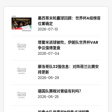
墨西哥末轮赢球回顾：世界杯A组榜首
位置确定
2026-07-13
塔雷米进球被吹，伊朗队世界杯VAR
争议值得复盘
2026-07-04
摩洛哥队32强信息：对阵荷兰比赛安
排更新
2026-06-29
德国队赛程对晋级有利吗？
2026-06-25