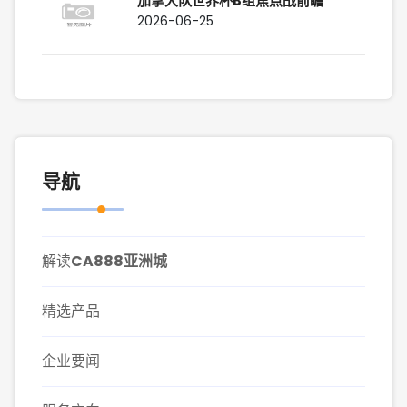
加拿大队世界杯B组焦点战前瞻
2026-06-25
导航
解读
CA888亚洲城
精选产品
企业要闻