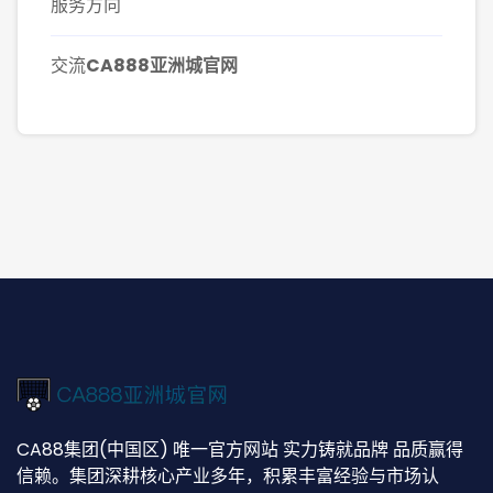
服务方向
交流
CA888亚洲城官网
CA88集团(中国区) 唯一官方网站 实力铸就品牌 品质赢得
信赖。集团深耕核心产业多年，积累丰富经验与市场认