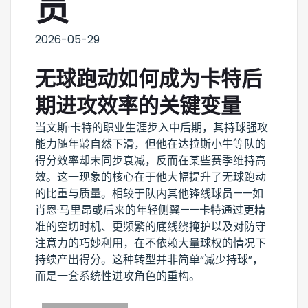
员
2026-05-29
无球跑动如何成为卡特后
期进攻效率的关键变量
当文斯·卡特的职业生涯步入中后期，其持球强攻
能力随年龄自然下滑，但他在达拉斯小牛等队的
得分效率却未同步衰减，反而在某些赛季维持高
效。这一现象的核心在于他大幅提升了无球跑动
的比重与质量。相较于队内其他锋线球员——如
肖恩·马里昂或后来的年轻侧翼——卡特通过更精
准的空切时机、更频繁的底线绕掩护以及对防守
注意力的巧妙利用，在不依赖大量球权的情况下
持续产出得分。这种转型并非简单“减少持球”，
而是一套系统性进攻角色的重构。