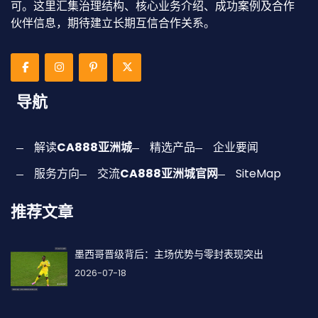
可。这里汇集治理结构、核心业务介绍、成功案例及合作
伙伴信息，期待建立长期互信合作关系。
导航
解读
CA888亚洲城
精选产品
企业要闻
服务方向
交流
CA888亚洲城官网
SiteMap
推荐文章
墨西哥晋级背后：主场优势与零封表现突出
2026-07-18