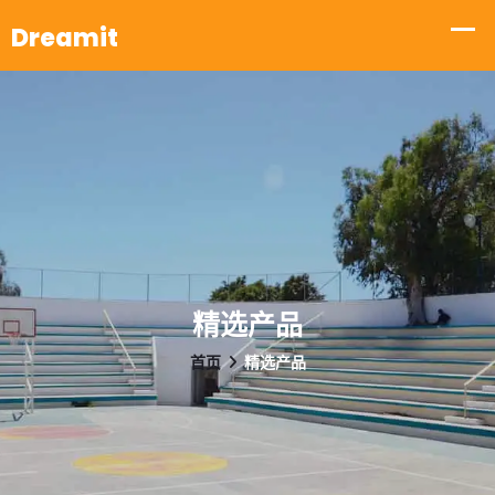
精选产品
首页
精选产品