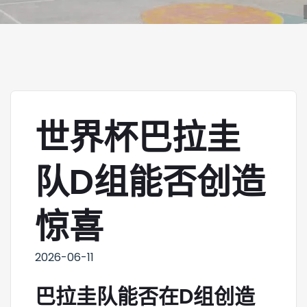
世界杯巴拉圭
队D组能否创造
惊喜
2026-06-11
巴拉圭队能否在D组创造