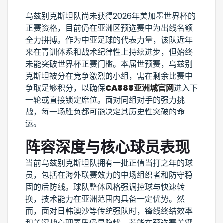
乌兹别克斯坦队尚未获得2026年美加墨世界杯的
正赛资格，目前仍在亚洲区预选赛中为出线名额
全力拼搏。作为中亚足球的代表力量，该队近年
来在青训体系和战术纪律性上持续进步，但始终
未能突破世界杯正赛门槛。本届世预赛，乌兹别
克斯坦被分在竞争激烈的小组，需在剩余比赛中
争取足够积分，以确保
CA888亚洲城官网
进入下
一轮或直接锁定席位。面对同组对手的强力挑
战，每一场胜负都可能决定其历史性突破的命
运。
阵容深度与核心球员表现
当前乌兹别克斯坦队拥有一批正值当打之年的球
员，包括在海外联赛效力的中场组织者和防守稳
固的后防线。球队整体风格强调控球与快速转
换，技术能力在亚洲范围内具备一定优势。然
而，面对日韩澳沙等传统强队时，锋线终结效率
和关键战心理素质仍是隐忧。若能在预选赛关键