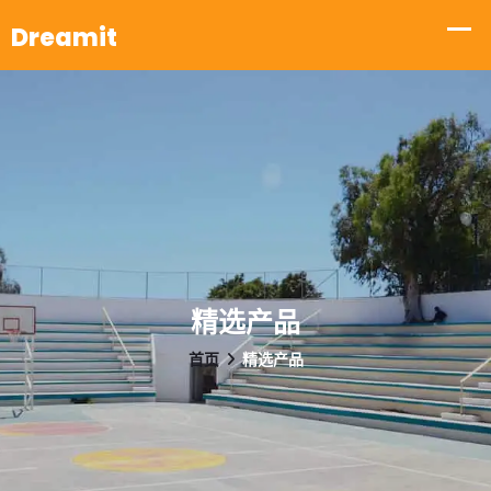
精选产品
首页
精选产品