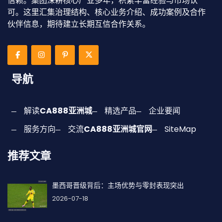
信赖。集团深耕核心产业多年，积累丰富经验与市场认
可。这里汇集治理结构、核心业务介绍、成功案例及合作
伙伴信息，期待建立长期互信合作关系。
导航
解读
CA888亚洲城
精选产品
企业要闻
服务方向
交流
CA888亚洲城官网
SiteMap
推荐文章
墨西哥晋级背后：主场优势与零封表现突出
2026-07-18