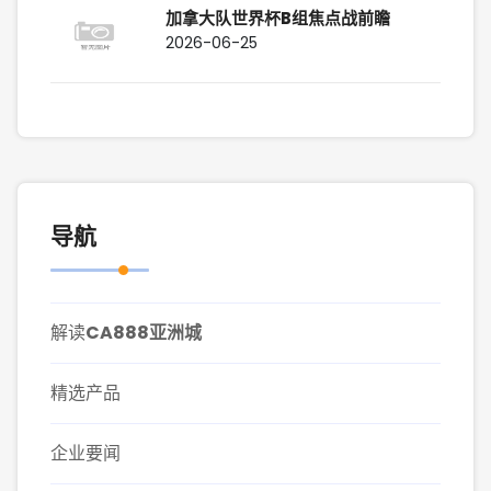
加拿大队世界杯B组焦点战前瞻
2026-06-25
导航
解读
CA888亚洲城
精选产品
企业要闻